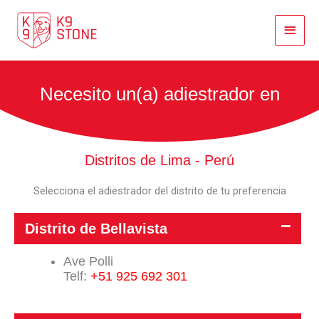
Ir
Menú
al
contenido
Princi
Necesito un(a) adiestrador en
Distritos de Lima - Perú
Selecciona el adiestrador del distrito de tu preferencia
Distrito de Bellavista
Ave Polli
Telf:
+51 925 692 301