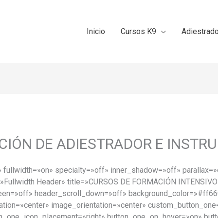
Inicio
Cursos K9
Adiestrad
CIÓN DE ADIESTRADOR E INSTR
 fullwidth=»on» specialty=»off» inner_shadow=»off» parallax=
l=»Fullwidth Header» title=»CURSOS DE FORMACIÓN INTENSIVO
creen=»off» header_scroll_down=»off» background_color=»#ff66
tation=»center» image_orientation=»center» custom_button_one
on_one_icon_placement=»right» button_one_on_hover=»on» butt