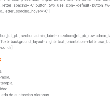
letter_spacing=»0″ button_two_use_icon=»default» button_tw
o_letter_spacing_hover=»0″]
ction][et_pb_section admin_label=»section»][et_pb_row admin_
Text» background_layout=»light» text_orientation=»left» use_b
solid»]
O
a.
rapia.
terapia.
idad.
ueda de sustancias olorosas.
.