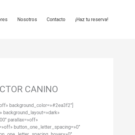
ores
Nosotros
Contacto
¡Haz tu reserva!
UCTOR CANINO
»off» background_color=»#2ea3f2″]
» background_layout=»dark»
00″ parallax=»off»
=»off» button_one_letter_spacing=»0″
on_one_letter_spacing_hover=»0″