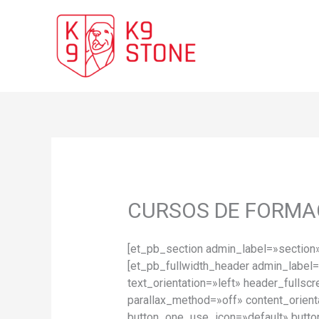
Ir
al
contenido
CURSOS DE FORMA
[et_pb_section admin_label=»section»
[et_pb_fullwidth_header admin_labe
text_orientation=»left» header_fulls
parallax_method=»off» content_orien
button_one_use_icon=»default» butt