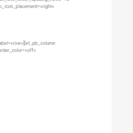
o_icon_placement=»right»
label=»row»][et_pb_column
order_color=»off»