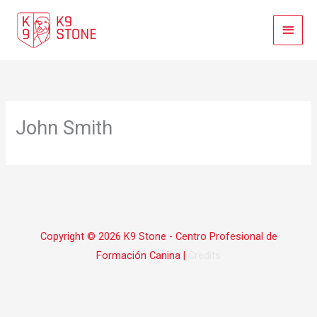
Ir
Menú
al
contenido
Princi
John Smith
Copyright © 2026
K9 Stone - Centro Profesional de
Formación Canina
|
Credits